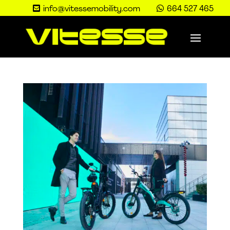


info@vitessemobility.com
664 527 465