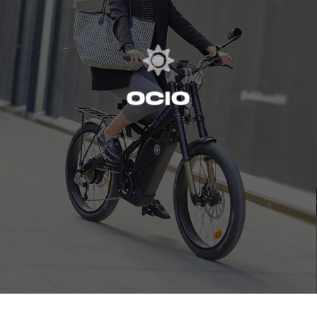
+ info

campo o ciudad con la máxima eficiencia y calidad.
exclusivo, pensado para cubrir las necesidades del
de ocio, con un diseño distintivo, diferente,
OCIO
La elegancia y diferenciación en nuestros modelos
Ocio