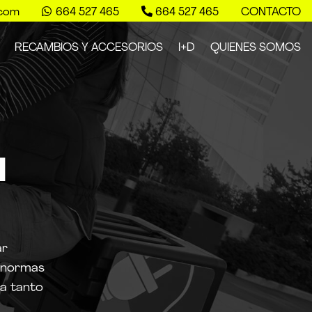


.com
664 527 465
664 527 465
CONTACTO
RECAMBIOS Y ACCESORIOS
I+D
QUIENES SOMOS