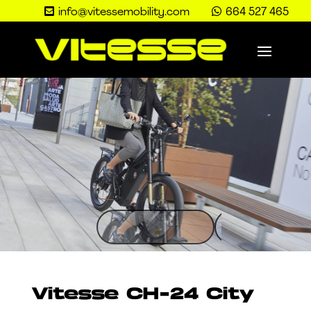


info@vitessemobility.com
664 527 465
Vitesse CH-24 City