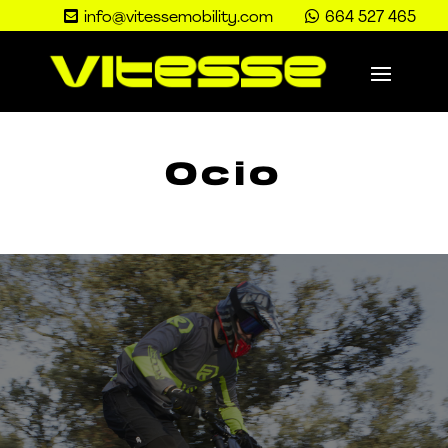


info@vitessemobility.com
664 527 465
Ocio